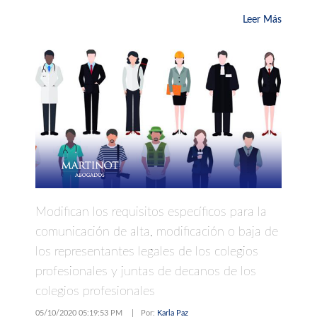
Leer Más
Modifican los requisitos específicos para la
comunicación de alta, modificación o baja de
los representantes legales de los colegios
profesionales y juntas de decanos de los
colegios profesionales
05/10/2020 05:19:53 PM
|
Por:
Karla Paz