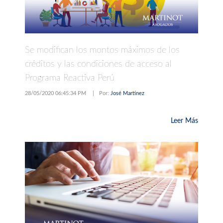
Se modifican los montos máximos de los
créditos y las condiciones de acceso al
Programa Reactiva Perú
28/05/2020 06:45:34 PM
|
Por:
José Martínez
Leer Más