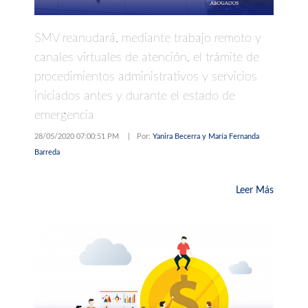
SMV reanudará, mediante trabajo remoto y
canales virtuales de atención, el trámite de
procedimientos administrativos y servicios
iniciados antes y durante el estado de
emergencia
28/05/2020 07:00:51 PM
|
Por:
Yanira Becerra y María Fernanda
Barreda
Leer Más