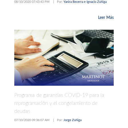
08/10/2020 07:43:43 PM
|
Por:
Yanira Becerra e Ignacio Zúñiga
Leer Más
Programa de garantías COVID-19 para la
reprogramación y el congelamiento de
deudas
07/10/2020 09:36:07 AM
|
Por:
Jorge Zúñiga