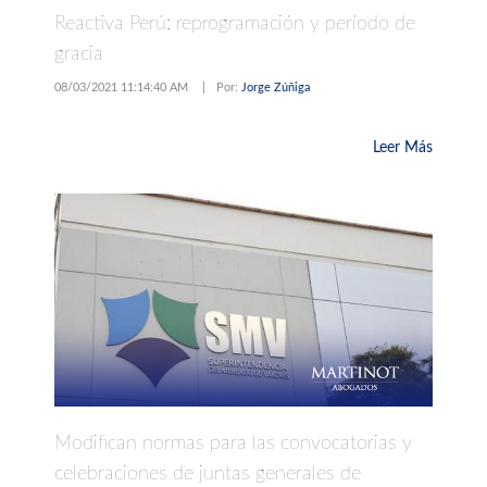
Reactiva Perú: reprogramación y período de
gracia
08/03/2021 11:14:40 AM
|
Por:
Jorge Zúñiga
Leer Más
Modifican normas para las convocatorias y
celebraciones de juntas generales de