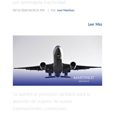
por prolongada inactividad
03/11/2020 06:59:21 PM
|
Por:
José Martínez
Leer Más
Se aprobó el protocolo sanitario para la
atención de viajeros de vuelos
internacionales comerciales