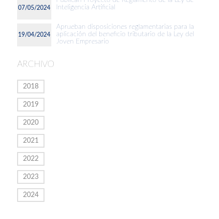
Publican Proyecto de Reglamento de la Ley de
Inteligencia Artificial
07/05/2024
Aprueban disposiciones reglamentarias para la
aplicación del beneficio tributario de la Ley del
19/04/2024
Joven Empresario
ARCHIVO
2018
2019
2020
2021
2022
2023
2024