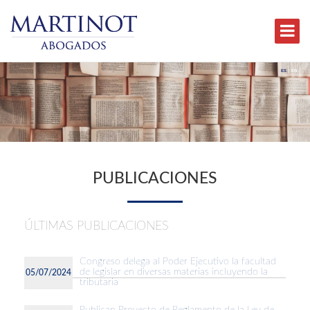
ES
|
EN
PUBLICACIONES
ÚLTIMAS PUBLICACIONES
Congreso delega al Poder Ejecutivo la facultad
de legislar en diversas materias incluyendo la
05/07/2024
tributaria